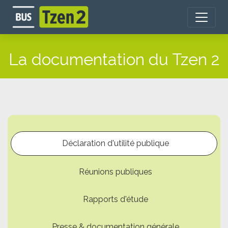
Aller
au
contenu
principal
La documentation du Tzen 2
Déclaration d'utilité publique
Réunions publiques
Rapports d'étude
Presse & documentation générale