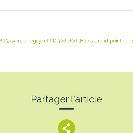
05, avenue Péguy) et RD 306-606 (Hôpital, rond-point de l’Eu
Partager l'article