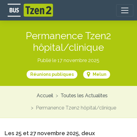
Aller
au
contenu
principal
Permanence Tzen2
hôpital/clinique
Publié le 17 novembre 2025
Réunions publiques
Melun
Accueil
Toutes les Actualites
Permanence Tzen2 hôpital/clinique
Les 25 et 27 novembre 2025, deux