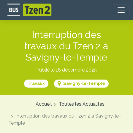
Aller
au
contenu
principal
Interruption des
travaux du Tzen 2 à
Savigny-le-Temple
Publié le 18 décembre 2025
Travaux
Savigny-le-Temple
Accueil
Toutes les Actualites
Interruption des travaux du Tzen 2 à Savigny-le-
Temple