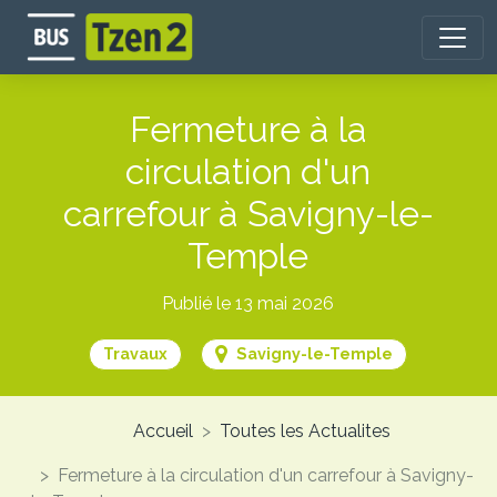
Aller
au
contenu
principal
Fermeture à la
circulation d'un
carrefour à Savigny-le-
Temple
Publié le 13 mai 2026
Travaux
Savigny-le-Temple
Accueil
Toutes les Actualites
Fermeture à la circulation d'un carrefour à Savigny-