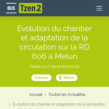
Aller
au
contenu
principal
Évolution du chantier
et adaptation de la
circulation sur la RD
606 à Melun
Publié le 17 décembre 2025
Travaux
Melun
Accueil
Toutes les Actualites
Évolution du chantier et adaptation de la circulation